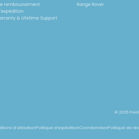
 de remboursement
Range Rover
d'expédition
rranty & Lifetime Support
© 2025 Fred
tions d’utilisation
Politique d’expédition
Coordonnées
Politique de rés