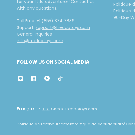
for your little adventurer! Contact us
Politique
with any questions.
Politique 
90-Day Wa
Toll Free:
+1 (855) 374 7836
Support:
support@freddotoys.com
General Inquiries:
info@freddotoys.com
FOLLOW US ON SOCIAL MEDIA
Français
🇺🇸 Check: freddotoys.com
Politique de remboursement
Politique de confidentialité
Condi