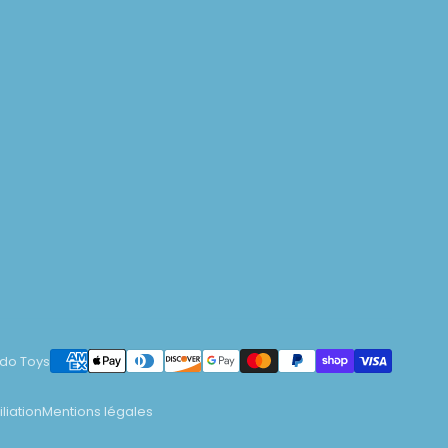
do Toys
iliation
Mentions légales