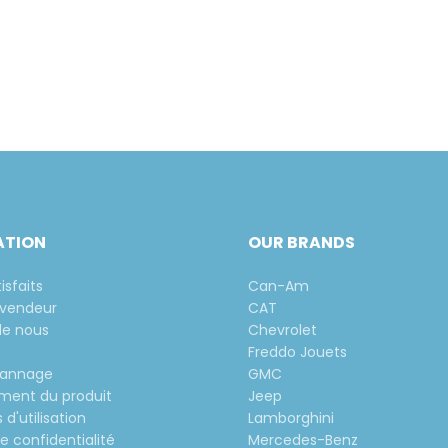
ATION
OUR BRANDS
isfaits
Can-Am
evendeur
CAT
de nous
Chevrolet
Freddo Jouets
pannage
GMC
ement du produit
Jeep
 d'utilisation
Lamborghini
de confidentialité
Mercedes-Benz