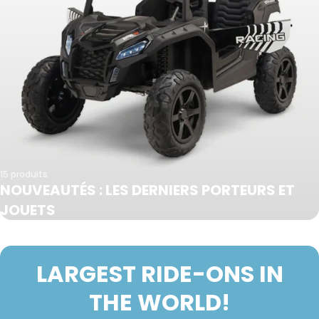
15 produits
NOUVEAUTÉS : LES DERNIERS PORTEURS ET
JOUETS
LARGEST RIDE-ONS IN
THE WORLD!