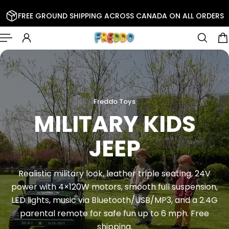
R AU CONTENU
FREE GROUND SHIPPING ACROSS CANADA ON ALL ORDERS
Freddo Toys
Can-Am Ride-ons
CAN‑AM
OUTLANDER ATV
24V Can‑Am Outlander ride‑on — single‑seat,
powerful motor, full suspension, LED lights,
Bluetooth/MP3/USB, 2.4G parental remote, up to
6mph. Free shipping.