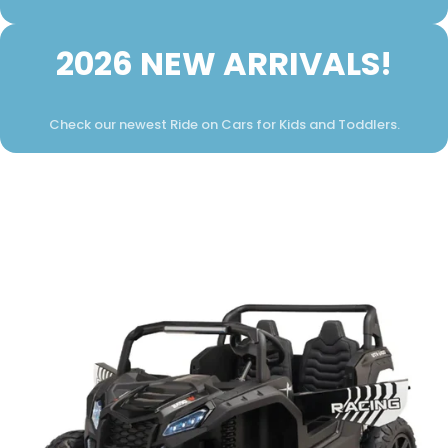
2026 NEW ARRIVALS!
Check our newest Ride on Cars for Kids and Toddlers.